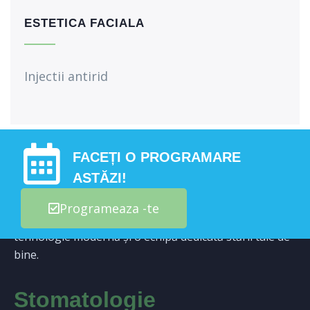
ESTETICA FACIALA
Injectii antirid
FACEȚI O PROGRAMARE
ASTĂZI!
Redefinim experiența stomatologică prin atenție,
Programeaza -te
confort și profesionalism. Tratamente personalizate,
tehnologie modernă și o echipă dedicată stării tale de
bine.
Stomatologie