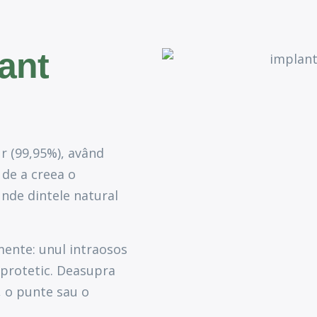
ant
ur (99,95%), având
 de a creea o
 unde dintele natural
ente: unul intraosos
 protetic. Deasupra
, o punte sau o