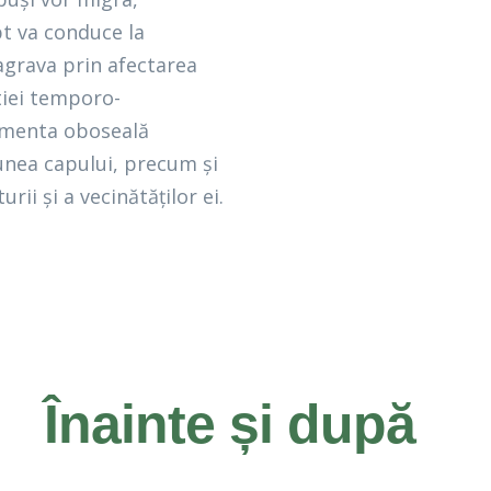
pt va conduce la
agrava prin afectarea
tiei temporo-
rimenta oboseală
iunea capului, precum și
ii și a vecinătăților ei.
Înainte și după