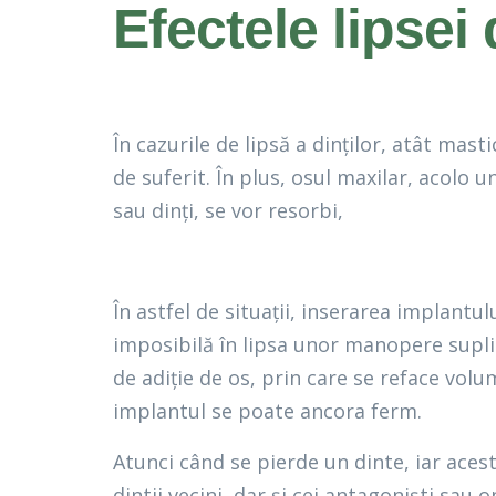
Efectele lipsei 
În cazurile de lipsă a dinților, atât masti
de suferit. În plus, osul maxilar, acolo 
sau dinți, se vor resorbi,
În astfel de situații, inserarea implantulu
imposibilă în lipsa unor manopere supli
de adiție de os, prin care se reface volu
implantul se poate ancora ferm.
Atunci când se pierde un dinte, iar acest
dintii vecini, dar și cei antagoniști sau 