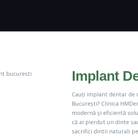
Implant De
Cauți implant dentar de 
București? Clinica HMDent
modernă și eficientă soluț
că ai pierdut un dinte s
sacrifici dintii naturali 