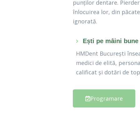
punților dentare. Pierder
înlocuirea lor, din păcat
ignorată.
Ești pe mâini bune
HMDent București îns
medici de elită, persona
calificat și dotări de top
Programare