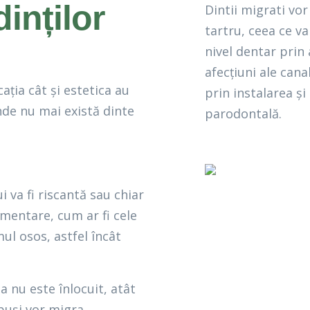
dinților
Dintii migrati vo
tartru, ceea ce va
nivel dentar prin 
afecțiuni ale cana
cația cât și estetica au
prin instalarea ș
unde nu mai există dinte
parodontală.
i va fi riscantă sau chiar
mentare, cum ar fi cele
mul osos, astfel încât
a nu este înlocuit, atât
opuși vor migra,