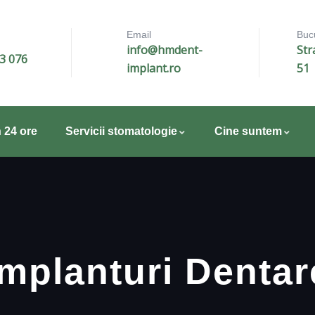
Email
Bucu
info@hmdent-
Str
3 076
implant.ro
51
n 24 ore
Servicii stomatologie
Cine suntem
Implanturi Dentar