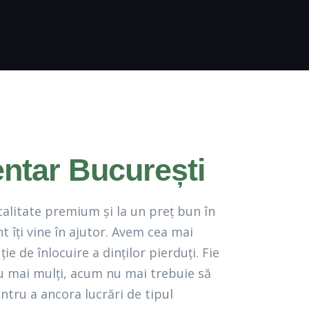
ntar București
calitate premium și la un preț bun în
 îți vine în ajutor. Avem cea mai
ie de înlocuire a dinților pierduți. Fie
au mai mulți, acum nu mai trebuie să
pentru a ancora lucrări de tipul