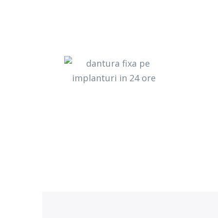
Dantur
Este soluți
precum pi
acestora.